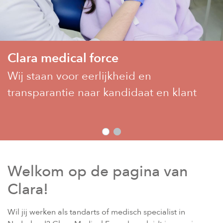
Clara medical force
Clara medical force
Wij staan voor eerlijkheid en
Een succesvolle carriére in Nederland
transparantie naar kandidaat en klant
Welkom op de pagina van
Clara!
Wil jij werken als tandarts of medisch specialist in